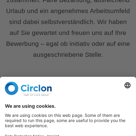
Urlaub und ein angenehmes Arbeitsumfeld
sind dabei selbstverständlich. Wir haben
auf Sie gewartet und freuen uns auf Ihre
Bewerbung – egal ob initiativ oder auf eine
ausgeschriebene Stelle.
Offene
Stellenangebote: