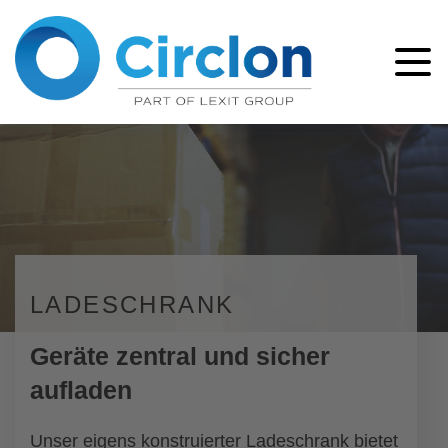
LADESCHRANK
Geräte zentral und sicher
aufladen
Unser eigens konstruierter Ladeschrank bietet