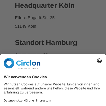
Headquarter Köln
Ettore-Bugatti-Str. 35
51149 Köln
Standort Hamburg
Gutenbergring 58
22848 Norderstedt
Telefon
+49 2203 1888 -0