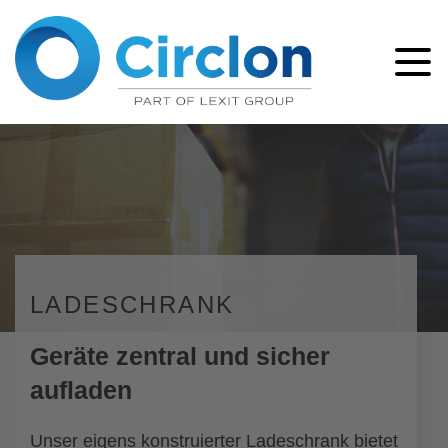
LADESCHRANK
Geräte zentral und sicher
aufladen
Unser eigens konstruierter Ladeschrank bietet