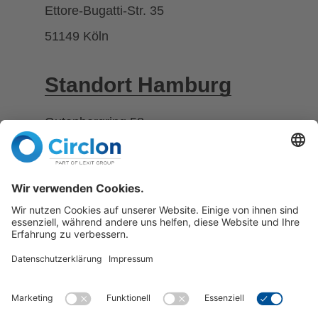
Ettore-Bugatti-Str. 35
51149 Köln
Standort Hamburg
Gutenbergring 58
22848 Norderstedt
Telefon
+49 2203 1888 -0
E-Mail